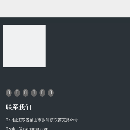
上一条:
下一条:
相关产品
联系我们

中国江苏省昆山市张浦镇东苏克路69号

sales@ksabama.com