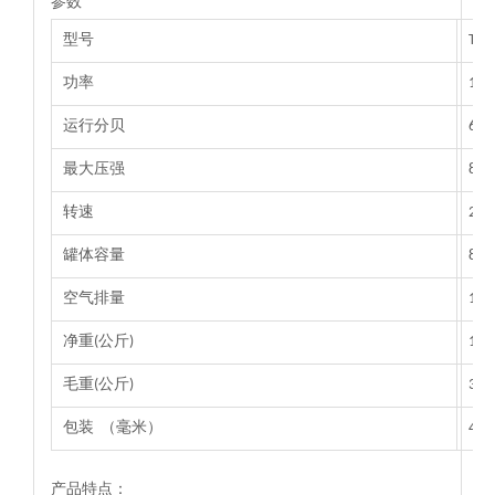
参数
型号
TAT
功率
110
运行分贝
65
最大压强
8.8
转速
28
罐体容量
8L
空气排量
19
净重(公斤)
19
毛重(公斤)
34
包装 （毫米）
455
产品特点：