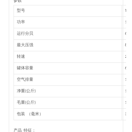
参数
型号
TAT
功率
110
运行分贝
67
最大压强
8.8
转速
28
罐体容量
6L
空气排量
19
净重(公斤)
15
毛重(公斤)
16
包装 （毫米）
385
产品 特征：