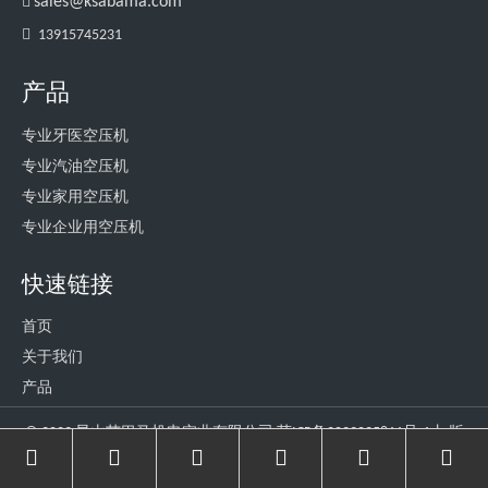

sales@ksabama.com
> 浏览详情
> 浏览详情

13915745231
产品
专业牙医空压机
专业汽油空压机
专业家用空压机
专业企业用空压机
快速链接
首页
关于我们
产品
新闻
©
2023
昆山艾巴马机电实业有限公司
苏ICP备2023025811号-1
丨 版
联系我们
权所有. 技术支持
领动
网站地图
隐私政策