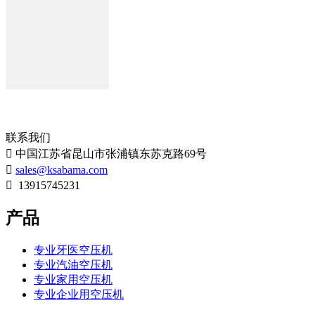
913137152
13915745231
sales@ksabama.com
913137152@qq.com
TAT-2518HN
TAT-3090N
0512-50110168
18915734145
联系我们

中国江苏省昆山市张浦镇东苏克路69号

sales@ksabama.com

13915745231
产品
TAT-60100
DC-0706
专业牙医空压机
专业汽油空压机
1
专业家用空压机
2
专业企业用空压机
»