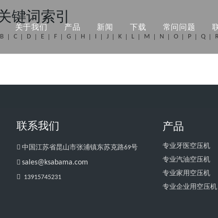
关键词索引
关于我们
产品
新闻
下载
常问问题
B
C
D
E
F
G
H
I
J
K
L
M
N
O
P
Q
联系我们
产品
专业牙医空压机

中国江苏省昆山市张浦镇东苏克路69号
专业汽油空压机

sales@ksabama.com
专业家用空压机

13915745231
专业企业用空压机